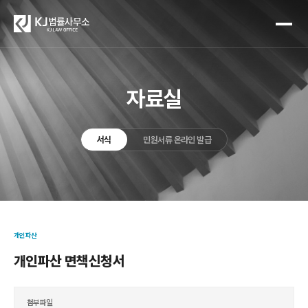
자료실
서식
민원서류 온라인 발급
개인파산
개인파산 면책신청서
첨부파일