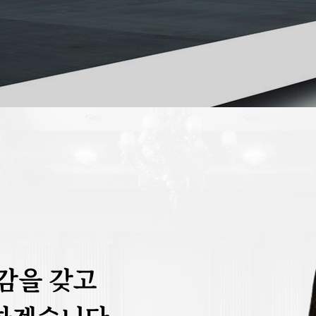
임감을 갖고