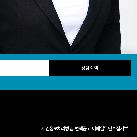
상담 예약
개인정보처리방침
면책공고
이메일무단수집거부
|
|