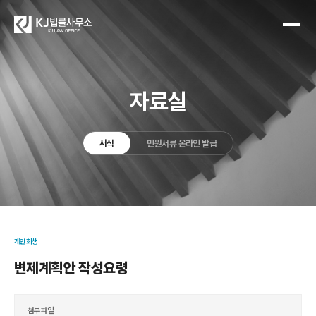
자료실
서식
민원서류 온라인 발급
개인회생
변제계획안 작성요령
첨부파일